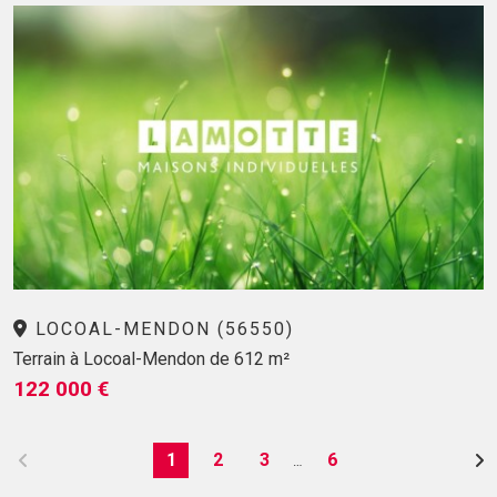
LOCOAL-MENDON (56550)
Terrain à Locoal-Mendon de 612 m²
122 000 €
1
2
3
6
…