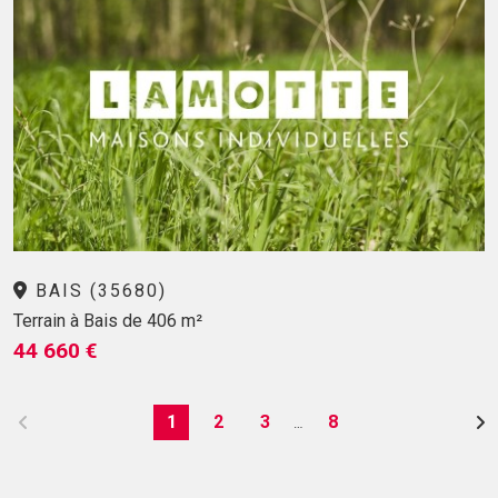
BAIS (35680)
Terrain à Bais de 406 m²
44 660 €
1
2
3
8
…