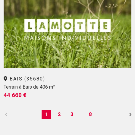
BAIS (35680)
Terrain à Bais de 406 m²
44 660 €
1
2
3
8
…