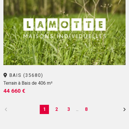
BAIS (35680)
Terrain à Bais de 406 m²
44 660 €
1
2
3
8
…