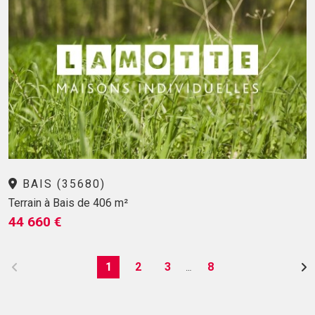
BAIS (35680)
Terrain à Bais de 406 m²
44 660 €
1
2
3
8
…