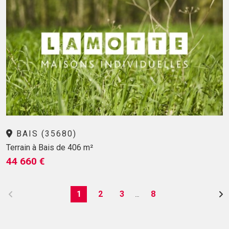
BAIS (35680)
Terrain à Bais de 406 m²
44 660 €
1
2
3
8
…