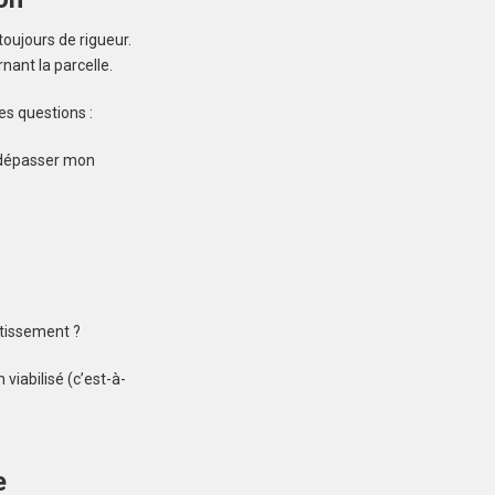
Créez une
toujours de rigueur.
nant la parcelle.
 ne manquez aucun bien correspondant à votre
es questions :
recherche
dépasser mon
DINARD (35800)
Terrain à Dinard de
480 m²
otissement ?
400 000 €
viabilisé (c’est-à-
e