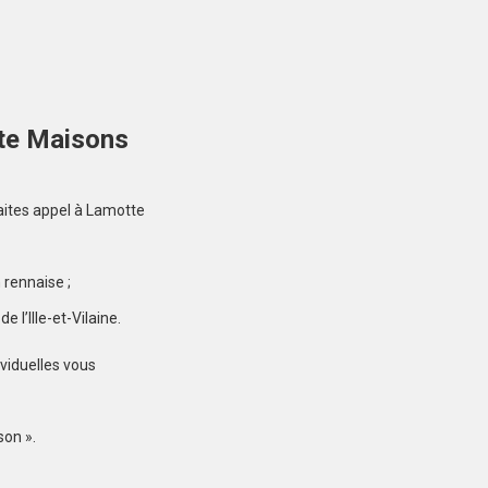
DOL-DE-BRETAGNE
(35120)
Terrain à Dol-de-
Bretagne de 920 m²
100 000 €
otte Maisons
faites appel à Lamotte
LA GOUESNIÈRE
 rennaise ;
(35350)
 l’Ille-et-Vilaine.
Terrain à La Gouesnière
de 347 m²
viduelles vous
102 000 €
son ».