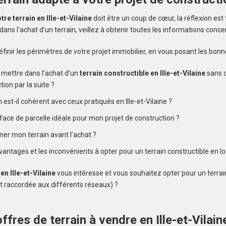
tre terrain en Ille-et-Vilaine
doit être un coup de cœur, la réflexion est 
ans l’achat d’un terrain, veillez à obtenir toutes les informations concer
alerte et
finir les périmètres de votre projet immobilier, en vous posant les bonn
e mettre dans l’achat d’un
terrain constructible en Ille-et-Vilaine
sans 
ion par la suite ?
n est-il cohérent avec ceux pratiqués en Ille-et-Vilaine ?
rface de parcelle idéale pour mon projet de construction ?
rner mon terrain avant l’achat ?
vantages et les inconvénients à opter pour un terrain constructible en l
 en Ille-et-Vilaine
vous intéresse et vous souhaitez opter pour un terrain 
st raccordée aux différents réseaux) ?
ffres de terrain à vendre en Ille-et-Vilain