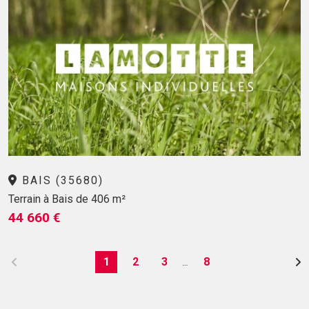
BAIS (35680)
Terrain à Bais de 406 m²
44 660 €
1
2
3
8
…