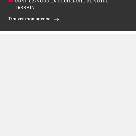
CONFIEZ-NOUS LA RECHERCHE DE VOTRE
TERRAIN
Trouver mon agence
Siège social / Agence de Rennes
4 rue de Jouanet
35700 RENNES
02 21 67 53 90
NOS AGENCES EN BRETAGNE
Constructeur de maisons à Dinan (22)