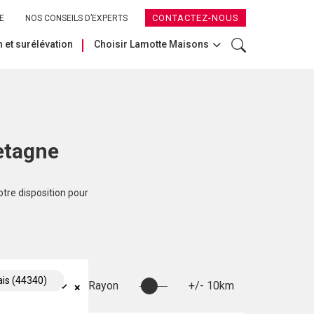
CONTACTEZ-NOUS
E
NOS CONSEILS D’EXPERTS
 et surélévation
Choisir Lamotte Maisons
etagne
otre disposition pour
is (44340)
Rayon
+/- 10km
×