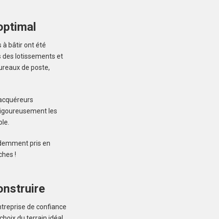
optimal
à bâtir ont été
s des lotissements et
LOCTUDY (29750)
ureaux de poste,
Terrain à Loctudy de
415 m²
75 000 €
 acquéreurs
 rigoureusement les
le.
évidemment pris en
ches !
MERLEVENEZ (56700)
onstruire
Terrain à Merlevenez de
415 m²
ntreprise de confiance
107 000 €
oix du terrain idéal,