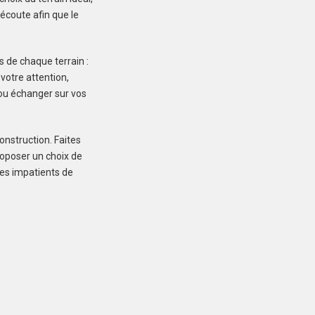
écoute afin que le
s de chaque terrain :
 votre attention,
e ou échanger sur vos
INZINZAC-LOCHRIST
(56650)
Terrain à Inzinzac-
onstruction. Faites
Lochrist de 287 m²
roposer un choix de
mes impatients de
75 900 €
KERGRIST (56300)
Terrain à Kergrist de