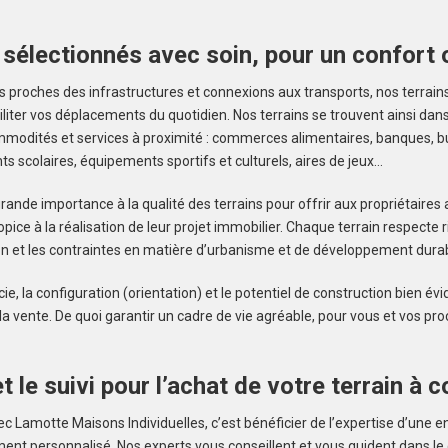
 sélectionnés avec soin, pour un confort 
 proches des infrastructures et connexions aux transports, nos terrains 
iliter vos déplacements du quotidien. Nos terrains se trouvent ainsi dan
mmodités et services à proximité : commerces alimentaires, banques, b
s scolaires, équipements sportifs et culturels, aires de jeux…
ande importance à la qualité des terrains pour offrir aux propriétaires
opice à la réalisation de leur projet immobilier. Chaque terrain respecte
on et les contraintes en matière d’urbanisme et de développement durab
ficie, la configuration (orientation) et le potentiel de construction bien 
 vente. De quoi garantir un cadre de vie agréable, pour vous et vos pro
t le suivi pour l’achat de votre terrain à c
ec Lamotte Maisons Individuelles, c’est bénéficier de l’expertise d’une e
t personnalisé. Nos experts vous conseillent et vous guident dans le ch