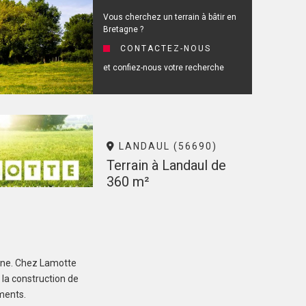
Vous cherchez un terrain à bâtir en
Bretagne ?
CONTACTEZ-NOUS
et confiez-nous votre recherche
LANDAUL (56690)
Terrain à Landaul de
360 m²
76 600 €
agne. Chez Lamotte
 la construction de
correspondant à votre recherche
ements.