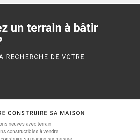
340 m²
19 000 €
 un terrain à bâtir
?
A RECHERCHE DE VOTRE
LANESTER (56600)
Terrain à Lanester de
305 m²
99 900 €
RE CONSTRUIRE SA MAISON
ns neuves avec terrain
ins constructibles à vendre
LIGNOL (56160)
 construire sa maison sur mesure