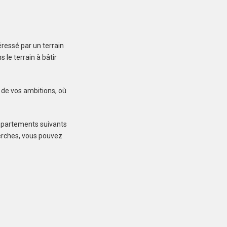
ressé par un terrain
LANDÉVANT (56690)
le terrain à bâtir
Terrain à Landévant de
400 m²
98 000 €
r de vos ambitions, où
départements suivants
cherches, vous pouvez
LOCOAL-MENDON
(56550)
Terrain à Locoal-
Mendon de 600 m²
109 000 €