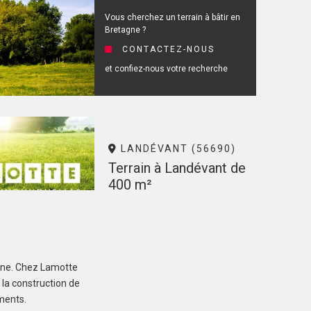
Vous cherchez un terrain à bâtir en
Bretagne ?
CONTACTEZ-NOUS
et confiez-nous votre recherche
LANDÉVANT (56690)
Terrain à Landévant de
400 m²
98 000 €
agne. Chez Lamotte
 la construction de
correspondant à votre recherche
ements.