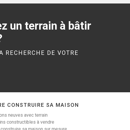
305 m²
99 900 €
 un terrain à bâtir
?
A RECHERCHE DE VOTRE
LIGNOL (56160)
Terrain à Lignol de
600 m²
25 000 €
RE CONSTRUIRE SA MAISON
ns neuves avec terrain
ins constructibles à vendre
LOCOAL-MENDON
 construire sa maison sur mesure
(56550)