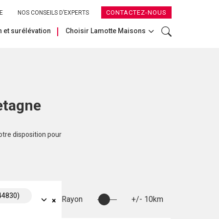
CONTACTEZ-NOUS
E
NOS CONSEILS D’EXPERTS
 et surélévation
Choisir Lamotte Maisons
etagne
otre disposition pour
44830)
Rayon
+/- 10km
×