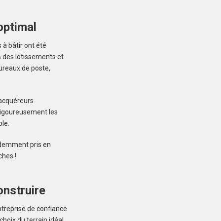
optimal
à bâtir ont été
s des lotissements et
MERLEVENEZ (56700)
ureaux de poste,
Terrain à Merlevenez de
415 m²
107 000 €
 acquéreurs
 rigoureusement les
le.
évidemment pris en
ches !
INZINZAC-LOCHRIST
(56650)
onstruire
Terrain à Inzinzac-
ntreprise de confiance
Lochrist de 287 m²
oix du terrain idéal,