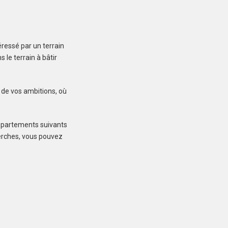
LOCOAL-MENDON
ressé par un terrain
(56550)
le terrain à bâtir
Terrain à Locoal-
Mendon de 600 m²
r de vos ambitions, où
109 000 €
départements suivants
cherches, vous pouvez
LOCTUDY (29750)
Terrain à Loctudy de
415 m²
75 000 €