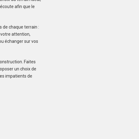
75 900 €
écoute afin que le
s de chaque terrain :
 votre attention,
e ou échanger sur vos
KERGRIST (56300)
Terrain à Kergrist de
onstruction. Faites
340 m²
roposer un choix de
19 000 €
mes impatients de
LANESTER (56600)
Terrain à Lanester de