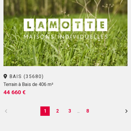
BAIS (35680)
Terrain à Bais de 406 m²
44 660 €
1
2
3
8
…