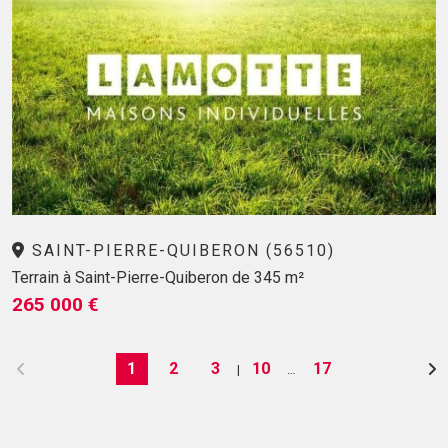
SAINT-PIERRE-QUIBERON (56510)
Terrain à Saint-Pierre-Quiberon de 345 m²
265 000 €
1
2
3
10
17
|
…