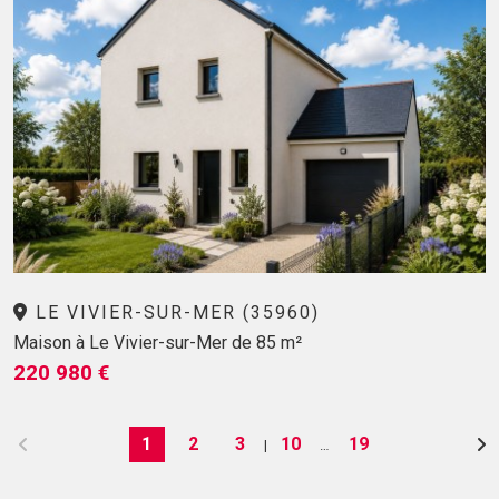
LE VIVIER-SUR-MER (35960)
Maison à Le Vivier-sur-Mer de 85 m²
220 980 €
1
2
3
10
19
|
…