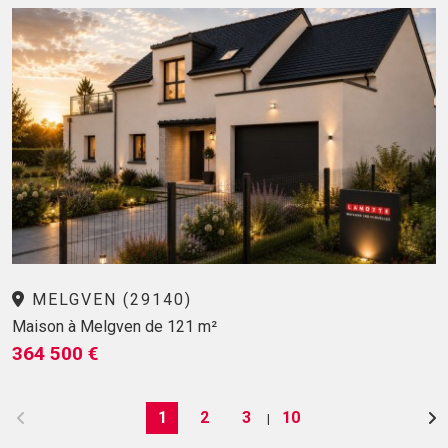
MELGVEN (29140)
Maison à Melgven de 121 m²
364 500 €
1
2
3
10
|