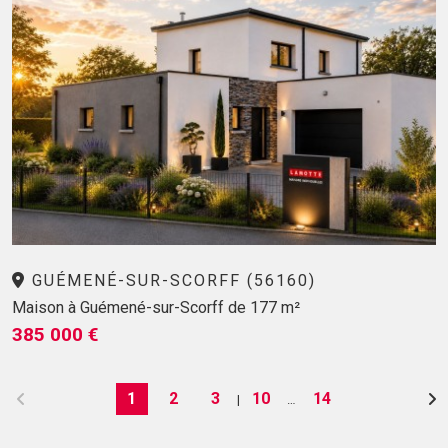
GUÉMENÉ-SUR-SCORFF (56160)
Maison à Guémené-sur-Scorff de 177 m²
385 000 €
1
2
3
10
14
|
…