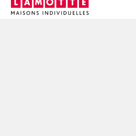
Siège social / Agence de Rennes
4 rue de Jouanet
35700 RENNES
02 21 67 53 90
NOS AGENCES EN BRETAGNE
Constructeur de maisons à Dinan (22)
Constructeur de maisons à Saint-Brieuc (22)
Constructeur de maisons à Brest (29)
Constructeur de maisons à Rennes (35)
Constructeur de maisons à Saint-Malo (35)
Constructeur de maisons à Vannes (56)
Constructeur de maisons à Lorient (56)
FAIRE CONSTRUIRE SA MAISON