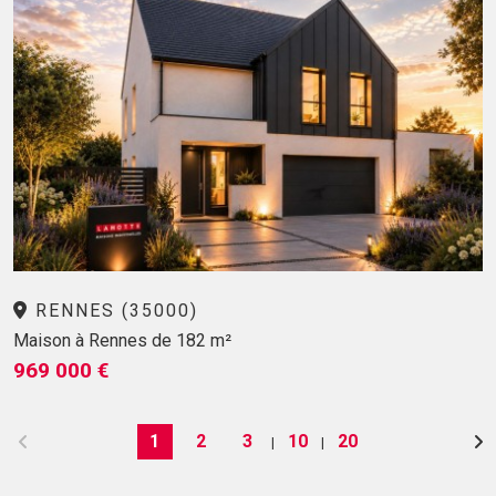
RENNES (35000)
Maison à Rennes de 182 m²
969 000 €
1
2
3
10
20
|
|