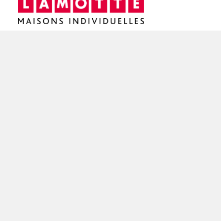
Siège social / Agence de Rennes
4 rue de Jouanet
35700 RENNES
02 21 67 53 90
NOS AGENCES EN BRETAGNE
Constructeur de maisons à Dinan (22)
Constructeur de maisons à Saint-Brieuc (22)
Constructeur de maisons à Brest (29)
Constructeur de maisons à Rennes (35)
Constructeur de maisons à Saint-Malo (35)
Constructeur de maisons à Vannes (56)
Constructeur de maisons à Lorient (56)
FAIRE CONSTRUIRE SA MAISON