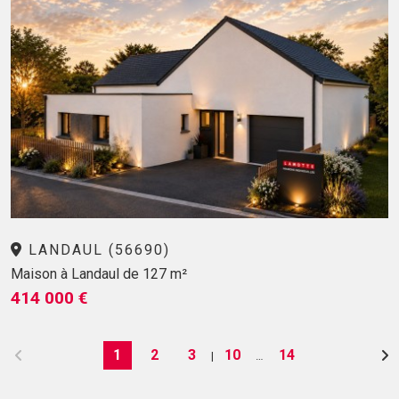
LANDAUL (56690)
Maison à Landaul de 127 m²
414 000 €
1
2
3
10
14
|
…