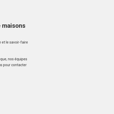
PLOEMEUR (56270)
Maison à Ploemeur de
140 m²
e maisons
713 000 €
et le savoir-faire
ique, nos équipes
us pour contacter
PLOEMEUR (56270)
Maison à Ploemeur de
120 m²
584 000 €