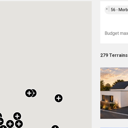
×
56 - Mor
279 Terrain