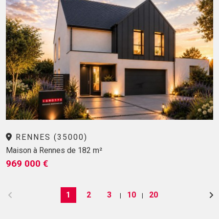
RENNES (35000)
Maison à Rennes de 182 m²
969 000 €
1
2
3
10
20
|
|