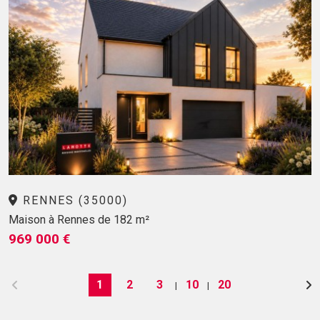
RENNES (35000)
Maison à Rennes de 182 m²
969 000 €
1
2
3
10
20
|
|