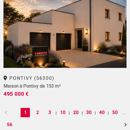
PONTIVY (56300)
Maison à Pontivy de 153 m²
495 000 €
1
2
3
10
20
30
40
50
|
|
|
|
|
…
56