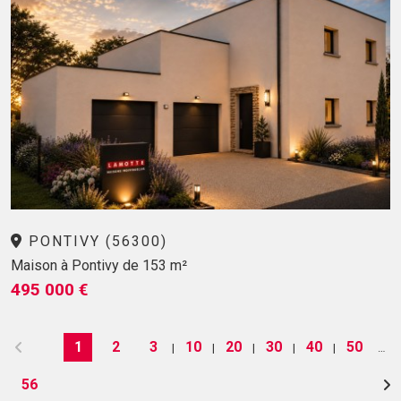
PONTIVY (56300)
Maison à Pontivy de 153 m²
495 000 €
1
2
3
10
20
30
40
50
|
|
|
|
|
…
56