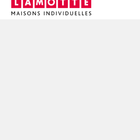
Siège social / Agence de Rennes
4 rue de Jouanet
35700 RENNES
02 21 67 53 90
NOS AGENCES EN BRETAGNE
Constructeur de maisons à Dinan (22)
Constructeur de maisons à Saint-Brieuc (22)
Constructeur de maisons à Brest (29)
Constructeur de maisons à Rennes (35)
Constructeur de maisons à Saint-Malo (35)
Constructeur de maisons à Vannes (56)
Constructeur de maisons à Lorient (56)
FAIRE CONSTRUIRE SA MAISON