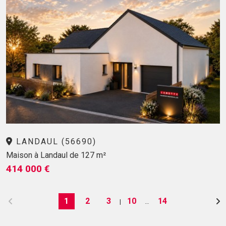
LANDAUL (56690)
Maison à Landaul de 127 m²
414 000 €
1
2
3
10
14
|
…