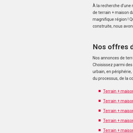
À la recherche d’une 
de terrain + maison d
magnifique région ! 
construite, nous avon
Nos offres d
Nos annonces de terra
Choisissez parmi des
urbain, en périphérie
du processus, de la co
Terrain + maiso
Terrain + maiso
Terrain + maiso
Terrain + maiso
Terrain + maiso