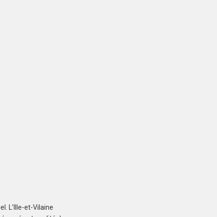
DOL-DE-BRETAGNE
(35120)
Maison à Dol-de-
Bretagne de 85 m²
288 980 €
LA FRESNAIS (35111)
Maison à La Fresnais de
85 m²
274 480 €
 L’Ille-et-Vilaine