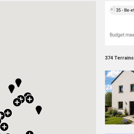
×
35 - Ille-e
374 Terrain