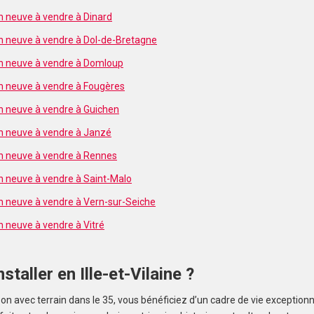
n neuve à vendre à Dinard
n neuve à vendre à Dol-de-Bretagne
on neuve à vendre à Domloup
n neuve à vendre à Fougères
n neuve à vendre à Guichen
n neuve à vendre à Janzé
n neuve à vendre à Rennes
n neuve à vendre à Saint-Malo
n neuve à vendre à Vern-sur-Seiche
n neuve à vendre à Vitré
staller en Ille-et-Vilaine ?
 avec terrain dans le 35, vous bénéficiez d’un cadre de vie exceptionnel.