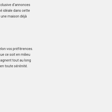
exclusive d’annonces
Créez une
é idéale dans cette
r une maison déjà
 ne manquez aucun bien correspondant à votre
recherche
selon vos préférences.
e ce soit en milieu
pagnent tout au long
COMBOURG (35270)
 en toute sérénité.
Maison à Combourg de
85 m²
240 980 €