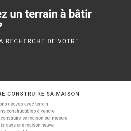
 un terrain à bâtir
?
MINIAC-MORVAN
(35540)
A RECHERCHE DE VOTRE
Maison à Miniac-
Morvan de 85 m²
243 980 €
RE CONSTRUIRE SA MAISON
ns neuves avec terrain
PLERGUER (35540)
ins constructibles à vendre
Maison à Plerguer de
 construire sa maison sur mesure
85 m²
tir dans une maison neuve
275 980 €