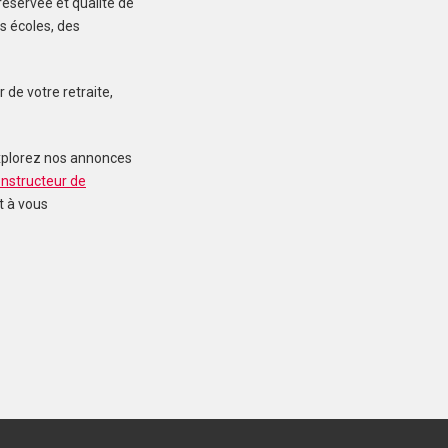
réservée et qualité de
s écoles, des
HIREL (35120)
 de votre retraite,
Maison à Hirel de 85 m²
264 980 €
Explorez nos annonces
nstructeur de
t à vous
PLESDER (35720)
Maison à Plesder de
85 m²
277 980 €