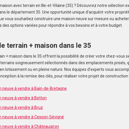
maison avec terrain en Ille-et-Vilaine (35) ? Découvrez notre sélection 
ans le département 35. Une opportunité unique d’acquérir votre propriét
Que vous souhaitiez construire une maison neuve sur mesure ou achete
s des options variées pour répondre à vos besoins et à votre budget.
alerte et
e terrain + maison dans le 35
in + maison dans le 35 offrent la possibilité de créer votre chez-vous 
 terrains soigneusement sélectionnés dans des emplacements prisés, qu
, en lotissement ou en pleine nature. Nos équipes d’experts vous accom
nception à la remise des clés, pour réaliser votre projet de construction
n neuve à vendre à Bain-de-Bretagne
n neuve à vendre à Betton
n neuve à vendre à Bruz
n neuve à vendre à Cesson-Sévigné
n neuve à vendre à Châteaugiron