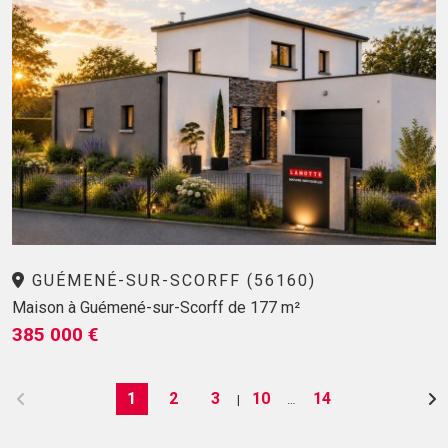
GUÉMENÉ-SUR-SCORFF (56160)
Maison à Guémené-sur-Scorff de 177 m²
385 000 €
1
2
3
10
14
|
…