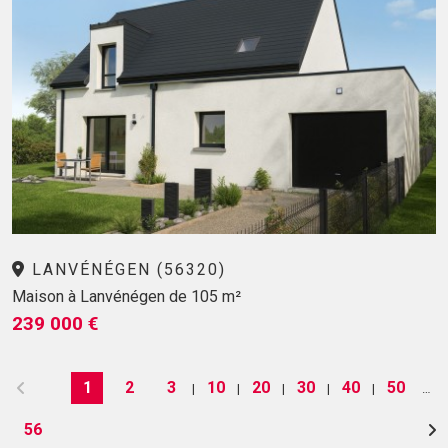
LANVÉNÉGEN (56320)
Maison à Lanvénégen de 105 m²
239 000 €
1
2
3
10
20
30
40
50
|
|
|
|
|
…
56