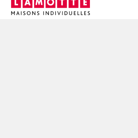
Siège social / Agence de Rennes
4 rue de Jouanet
35700 RENNES
02 21 67 53 90
NOS AGENCES EN BRETAGNE
Constructeur de maisons à Dinan (22)
Constructeur de maisons à Saint-Brieuc (22)
Constructeur de maisons à Brest (29)
Constructeur de maisons à Rennes (35)
Constructeur de maisons à Saint-Malo (35)
Constructeur de maisons à Vannes (56)
Constructeur de maisons à Lorient (56)
FAIRE CONSTRUIRE SA MAISON