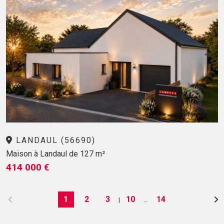
LANDAUL (56690)
Maison à Landaul de 127 m²
414 000 €
1
2
3
10
14
|
…