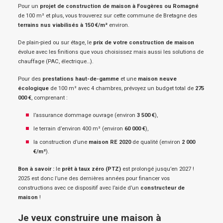
Pour un
projet de construction de maison à Fougères ou Romagné
de 100 m² et plus, vous trouverez sur cette commune de Bretagne des
terrains nus viabilisés à 150 €/m²
environ.
De plain-pied ou sur étage, le
prix de votre construction de maison
évolue avec les finitions que vous choisissez mais aussi les solutions de
chauffage (PAC, électrique…).
Pour des
prestations haut-de-gamme
et une
maison neuve
écologique
de 100 m² avec 4 chambres, prévoyez un budget total de
275
000 €
, comprenant :
l’assurance dommage ouvrage (environ
3 500 €
),
le terrain d’environ 400 m² (environ
60 000 €
),
la construction d’une
maison RE 2020
de qualité (environ
2 000
€/m²
).
Bon à savoir :
le
prêt à taux zéro (PTZ)
est prolongé jusqu’en 2027 !
2025 est donc l’une des dernières années pour financer vos
constructions avec ce dispositif avec l’aide d’un
constructeur de
maison
!
Je veux construire une maison à