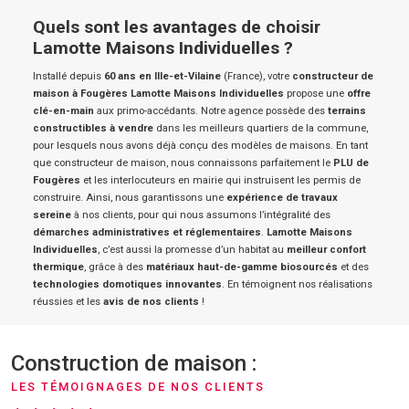
Quels sont les avantages de choisir
Lamotte Maisons Individuelles ?
Installé depuis
60 ans en Ille-et-Vilaine
(France), votre
constructeur de
maison à Fougères
Lamotte Maisons Individuelles
propose une
offre
clé-en-main
aux primo-accédants. Notre agence possède des
terrains
constructibles à vendre
dans les meilleurs quartiers de la commune,
pour lesquels nous avons déjà conçu des modèles de maisons. En tant
que constructeur de maison, nous connaissons parfaitement le
PLU de
Fougères
et les interlocuteurs en mairie qui instruisent les permis de
construire. Ainsi, nous garantissons une
expérience de travaux
sereine
à nos clients, pour qui nous assumons l’intégralité des
démarches administratives et réglementaires
.
Lamotte Maisons
Individuelles
, c’est aussi la promesse d’un habitat au
meilleur confort
thermique
, grâce à des
matériaux haut-de-gamme biosourcés
et des
technologies domotiques innovantes
. En témoignent nos réalisations
réussies et les
avis de nos clients
!
Construction de maison :
LES TÉMOIGNAGES DE NOS CLIENTS