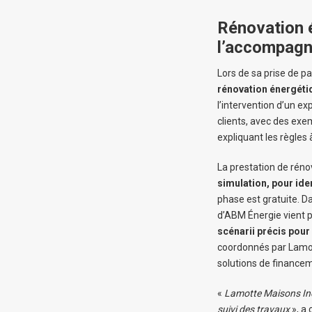
Rénovation é
l’accompag
Lors de sa prise de pa
rénovation énergéti
l’intervention d’un ex
clients, avec des exem
expliquant les règles
La prestation de réno
simulation, pour id
phase est gratuite. D
d’ABM Énergie vient 
scénarii précis pour
coordonnés par Lamot
solutions de financem
«
Lamotte Maisons Indi
suivi des travaux
», a 