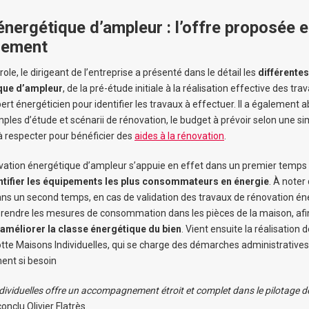
nergétique d’ampleur : l’offre proposée e
nement
role, le dirigeant de l’entreprise a présenté dans le détail les
différentes
que d’ampleur
, de la pré-étude initiale à la réalisation effective des tr
pert énergéticien pour identifier les travaux à effectuer. Il a également 
ples d’étude et scénarii de rénovation, le budget à prévoir selon une si
 à respecter pour bénéficier des
aides à la rénovation
.
vation énergétique d’ampleur s’appuie en effet dans un premier temps s
entifier les équipements les plus consommateurs en énergie
. À noter
ans un second temps, en cas de validation des travaux de rénovation én
prendre les mesures de consommation dans les pièces de la maison, afin
 améliorer la classe énergétique du bien
. Vient ensuite la réalisation 
te Maisons Individuelles, qui se charge des démarches administratives
ent si besoin
viduelles offre un accompagnement étroit et complet dans le pilotage de l
conclu Olivier Flatrès.