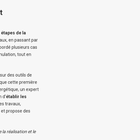
t
 étapes de la
avaux, en passant par
abordé plusieurs cas
mulation, tout en
ur des outils de
 que cette première
ergétique, un expert
 d’
établir les
des travaux,
 et propose des
a réalisation et le