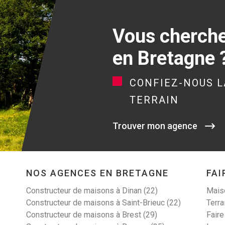
Vous cherchez
en Bretagne 
CONFIEZ-NOUS L
TERRAIN
Trouver mon agence
NOS AGENCES EN BRETAGNE
FAI
Constructeur de maisons à Dinan (22)
Maiso
Constructeur de maisons à Saint-Brieuc (22)
Terra
Constructeur de maisons à Brest (29)
Faire