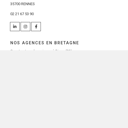
35700 RENNES
02 21 67 53 90
NOS AGENCES EN BRETAGNE
Constructeur de maisons à Dinan (22)
Constructeur de maisons à Saint-Brieuc (22)
Constructeur de maisons à Brest (29)
Constructeur de maisons à Rennes (35)
Constructeur de maisons à Saint-Malo (35)
Constructeur de maisons à Vannes (56)
Constructeur de maisons à Lorient (56)
FAIRE CONSTRUIRE SA MAISON
Maisons neuves avec terrain
Terrains constructibles à vendre
Faire construire sa maison sur mesure
Investir dans une maison neuve
Choisir Lamotte Maisons