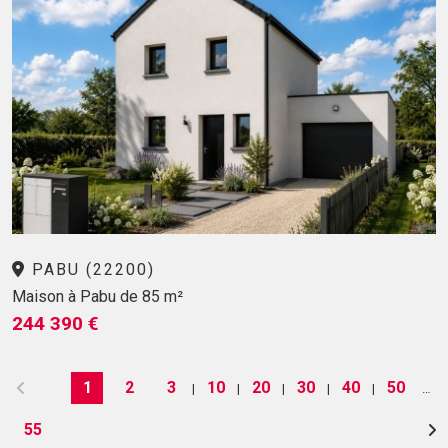
PABU (22200)
Maison à Pabu de 85 m²
244 390 €
1
2
3
10
20
30
40
50
|
|
|
|
|
…
55