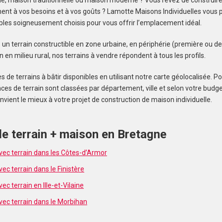
, maison traditionnelle ou maison moderne ? Vous rêvez de construir
nt à vos besoins et à vos goûts ? Lamotte Maisons Individuelles vous 
ibles soigneusement choisis pour vous offrir l’emplacement idéal.
un terrain constructible en zone urbaine, en périphérie (première ou 
 en milieu rural, nos terrains à vendre répondent à tous les profils.
de terrains à bâtir disponibles en utilisant notre carte géolocalisée. Pou
ces de terrain sont classées par département, ville et selon votre budge
convient le mieux à votre projet de construction de maison individuelle.
e terrain + maison en Bretagne
ec terrain dans les Côtes-d’Armor
c terrain dans le Finistère
c terrain en Ille-et-Vilaine
ec terrain dans le Morbihan