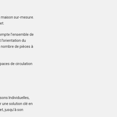
re maison sur-mesure.
et.
compte l’ensemble de
LIGNOL (56160)
 l’orientation du
Maison à Lignol de
e nombre de pièces à
127 m²
310 000 €
paces de circulation
ons Individuelles,
PLONÉIS (29710)
 une solution clé en
Maison à Plonéis de
et, jusqu’à son
85 m²