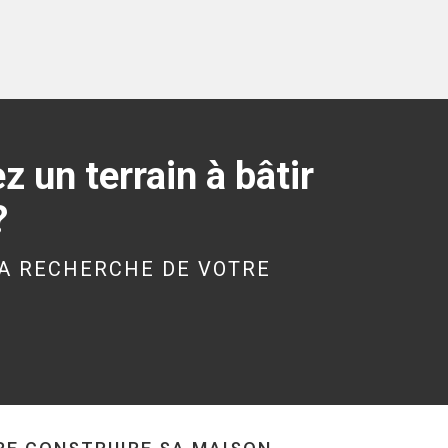
Maison à Pontivy de
121 m²
349 000 €
 un terrain à bâtir
?
MELGVEN (29140)
Maison à Melgven de
177 m²
A RECHERCHE DE VOTRE
399 000 €