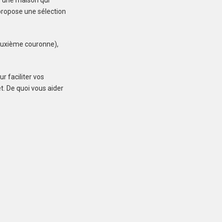
e une maison qui
correspondant à votre recherche
propose une sélection
deuxième couronne),
PLONÉIS (29710)
Maison à Plonéis de
r faciliter vos
85 m²
t. De quoi vous aider
249 870 €
NÉVEZ (29920)
Maison à Névez de
90 m²
249 000 €