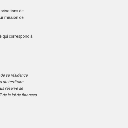
269 000 €
torisations de
ur mission de
é qui correspond à
PONTIVY (56300)
Maison à Pontivy de
153 m²
495 000 €
n de sa résidence
du territoire
ous réserve de
 de la loi de finances
PONTIVY (56300)