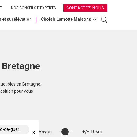
CONTACTEZ-NOUS
E
NOS CONSEILS D’EXPERTS
 et surélévation
Choisir Lamotte Maisons
n Bretagne
ructibles en Bretagne,
position pour vous
guersac (44550)
Rayon
+/- 10km
×