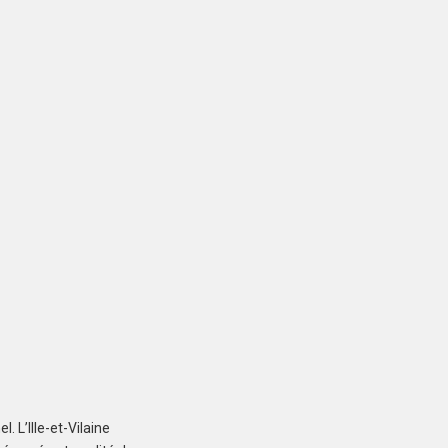
LAILLÉ (35890)
Maison à Laillé de
218 m²
730 000 €
CREVIN (35320)
Maison à Crevin de
92 m²
249 000 €
 L’Ille-et-Vilaine