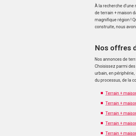
À la recherche d’une 
de terrain + maison d
magnifique région ! 
construite, nous avon
Nos offres d
Nos annonces de terra
Choisissez parmi des
urbain, en périphérie
du processus, de la co
Terrain + maiso
Terrain + maiso
Terrain + maiso
Terrain + maiso
Terrain + maiso