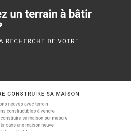
 un terrain à bâtir
?
BRÉAL-SOUS-
MONTFORT (35310)
A RECHERCHE DE VOTRE
Maison à Bréal-sous-
Montfort de 110 m²
281 500 €
RE CONSTRUIRE SA MAISON
ns neuves avec terrain
PIPRIAC (35550)
ins constructibles à vendre
Maison à Pipriac de
 construire sa maison sur mesure
169 m²
tir dans une maison neuve
436 300 €