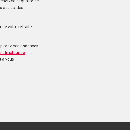
réservée et qualité de
s écoles, des
GOVEN (35580)
 de votre retraite,
Maison à Goven de
92 m²
Explorez nos annonces
269 500 €
nstructeur de
t à vous
LOHÉAC (35550)
Maison à Lohéac de
169 m²
436 300 €