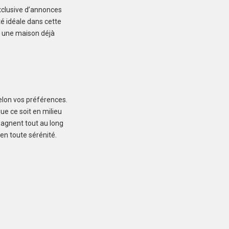
exclusive d’annonces
Créez une
é idéale dans cette
r une maison déjà
 ne manquez aucun bien correspondant à votre
recherche
selon vos préférences.
e ce soit en milieu
pagnent tout au long
PIPRIAC (35550)
 en toute sérénité.
Maison à Pipriac de
106 m²
291 000 €