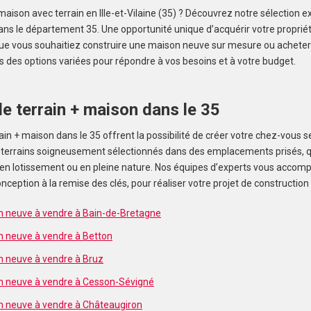
maison avec terrain en Ille-et-Vilaine (35) ? Découvrez notre sélection 
ans le département 35. Une opportunité unique d’acquérir votre propriét
Que vous souhaitiez construire une maison neuve sur mesure ou achete
s des options variées pour répondre à vos besoins et à votre budget.
alerte et
e terrain + maison dans le 35
in + maison dans le 35 offrent la possibilité de créer votre chez-vous 
 terrains soigneusement sélectionnés dans des emplacements prisés, qu
, en lotissement ou en pleine nature. Nos équipes d’experts vous accom
nception à la remise des clés, pour réaliser votre projet de construction
n neuve à vendre à Bain-de-Bretagne
n neuve à vendre à Betton
n neuve à vendre à Bruz
n neuve à vendre à Cesson-Sévigné
n neuve à vendre à Châteaugiron