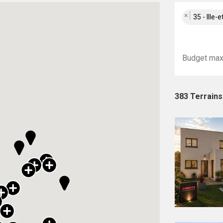
×
35 - Ille-e
383 Terrain