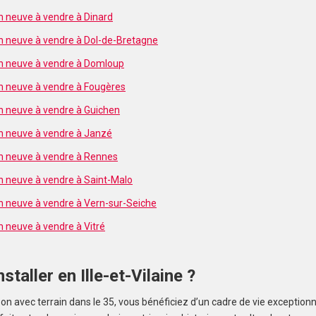
n neuve à vendre à Dinard
n neuve à vendre à Dol-de-Bretagne
on neuve à vendre à Domloup
n neuve à vendre à Fougères
n neuve à vendre à Guichen
n neuve à vendre à Janzé
n neuve à vendre à Rennes
n neuve à vendre à Saint-Malo
n neuve à vendre à Vern-sur-Seiche
n neuve à vendre à Vitré
staller en Ille-et-Vilaine ?
 avec terrain dans le 35, vous bénéficiez d’un cadre de vie exceptionnel.