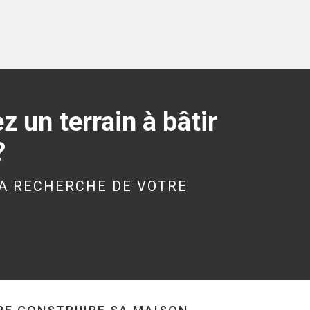
Maison à Le Faou de
105 m²
262 040 €
 un terrain à bâtir
?
LE FAOU (29590)
Maison à Le Faou de
105 m²
A RECHERCHE DE VOTRE
260 400 €