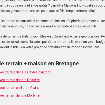
, maison traditionnelle ou maison moderne ? Vous rêvez de construir
nt à vos besoins et à vos goûts ? Lamotte Maisons Individuelles vous 
ibles soigneusement choisis pour vous offrir l’emplacement idéal.
un terrain constructible en zone urbaine, en périphérie (première ou 
 en milieu rural, nos terrains à vendre répondent à tous les profils.
de terrains à bâtir disponibles en utilisant notre carte géolocalisée. Pou
ces de terrain sont classées par département, ville et selon votre budge
convient le mieux à votre projet de construction de maison individuelle.
e terrain + maison en Bretagne
ec terrain dans les Côtes-d’Armor
c terrain dans le Finistère
c terrain en Ille-et-Vilaine
ec terrain dans le Morbihan