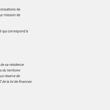
251 610 €
torisations de
ur mission de
é qui correspond à
LE FAOU (29590)
Maison à Le Faou de
105 m²
254 250 €
n de sa résidence
du territoire
ous réserve de
 de la loi de finances
LE FAOU (29590)