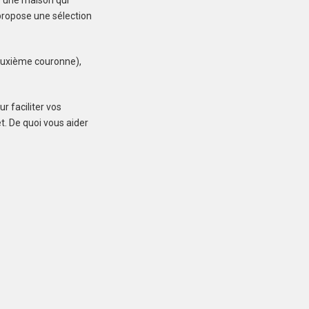
e une maison qui
correspondant à votre recherche
propose une sélection
deuxième couronne),
CLÉDER (29233)
Maison à Cléder de
r faciliter vos
85 m²
t. De quoi vous aider
235 400 €
LE FAOU (29590)
Maison à Le Faou de
100 m²
255 200 €