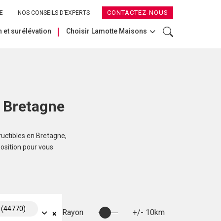
CONTACTEZ-NOUS
E
NOS CONSEILS D’EXPERTS
 et surélévation
Choisir Lamotte Maisons
n Bretagne
ructibles en Bretagne,
position pour vous
s (44770)
Rayon
+/- 10km
×