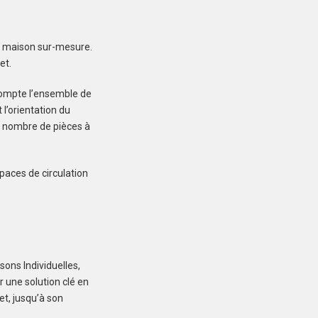
re maison sur-mesure.
et.
compte l’ensemble de
LE FAOU (29590)
 l’orientation du
Maison à Le Faou de
e nombre de pièces à
70 m²
191 700 €
paces de circulation
ons Individuelles,
LE FAOU (29590)
 une solution clé en
Maison à Le Faou de
et, jusqu’à son
105 m²