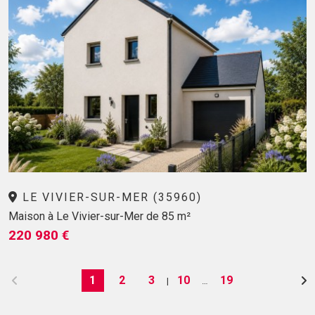
LE VIVIER-SUR-MER (35960)
Maison à Le Vivier-sur-Mer de 85 m²
220 980 €
1
2
3
10
19
|
…