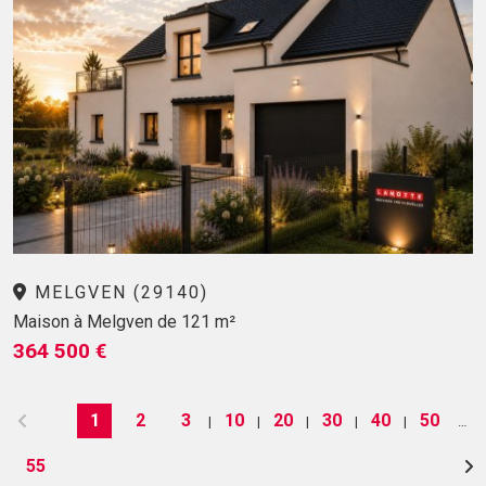
MELGVEN (29140)
Maison à Melgven de 121 m²
364 500 €
1
2
3
10
20
30
40
50
|
|
|
|
|
…
55